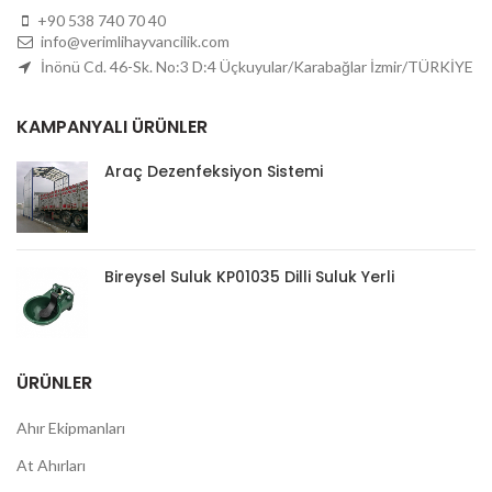
+90 538 740 70 40
info@verimlihayvancilik.com
İnönü Cd. 46-Sk. No:3 D:4 Üçkuyular/Karabağlar İzmir/TÜRKİYE
KAMPANYALI ÜRÜNLER
Araç Dezenfeksiyon Sistemi
Bireysel Suluk KP01035 Dilli Suluk Yerli
ÜRÜNLER
Ahır Ekipmanları
At Ahırları