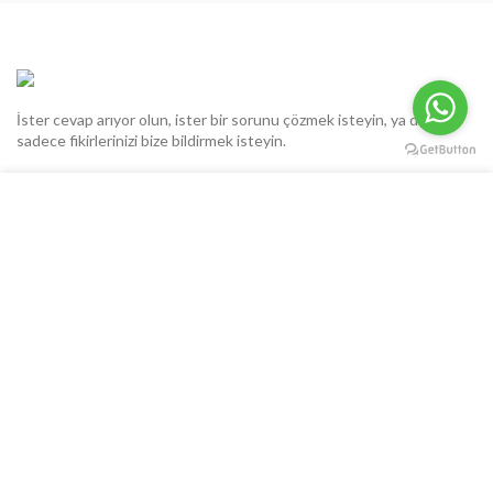
İster cevap arıyor olun, ister bir sorunu çözmek isteyin, ya da
sadece fikirlerinizi bize bildirmek isteyin.
+90 538 740 70 40
Web sitemizdeki deneyiminizi geliştirmek için çerezleri
info@verimlihayvancilik.com
kullanıyoruz. Bu web sitesine göz atarak, çerez kullanımımızı
İnönü Cd. 46-Sk. No:3 D:4 Üçkuyular/Karabağlar İzmir/TÜRKİYE
kabul etmiş olursunuz.
KAMPANYALI ÜRÜNLER
DETAYL覺 BILGI
KABUL ET
KSL Bireysel İnek Yatağı
Bireysel Suluk KP01035 Dilli Suluk Yerli